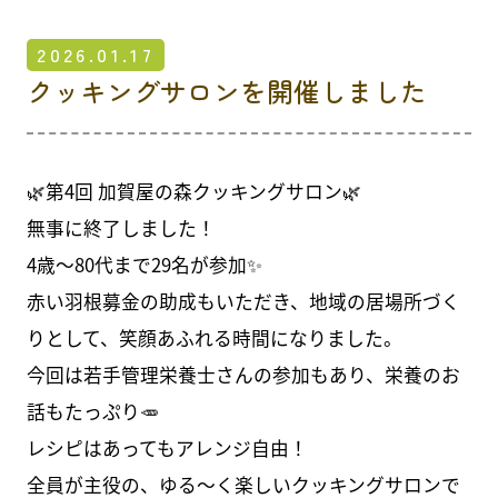
その他サービス
2026.01.17
お知らせ
クッキングサロンを開催しました
What's new
介護とは
About nursing care
🌿第4回 加賀屋の森クッキングサロン🌿
無事に終了しました！
介護初任者研修
4歳〜80代まで29名が参加✨
採用情報
赤い羽根募金の助成もいただき、地域の居場所づく
Recruit
りとして、笑顔あふれる時間になりました。
今回は若手管理栄養士さんの参加もあり、栄養のお
南港病院グループブログ
Blog
話もたっぷり🥕
レシピはあってもアレンジ自由！
お問合せ
全員が主役の、ゆる〜く楽しいクッキングサロンで