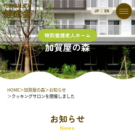
JP
｜
EN
特別養護老人ホーム
加賀屋の森
健成会とは
施設案内
加賀屋の森
HOME
加賀屋の森
お知らせ
クッキングサロンを開催しました
しらなみ
お知らせ
つるさんかめさんの家
News