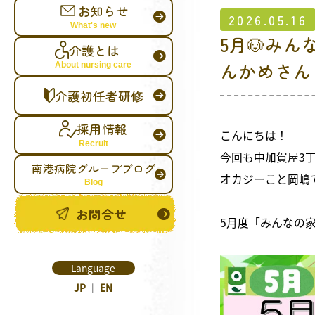
お知らせ
2026.05.16
What's new
5月🐶み
介護とは
んかめさん
About nursing care
介護初任者研修
採用情報
こんにちは！
Recruit
今回も中加賀屋3
南港病院グループブログ
オカジーこと岡嶋
Blog
お問合せ
5月度「みんなの家
Language
JP
｜
EN