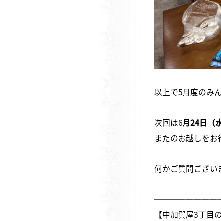
以上で5月度のみ
次回は6
月24日（
またのお越しをお
何かご質問ござい
────────
【中加賀屋3丁目