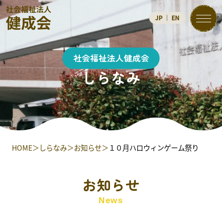
JP
｜
EN
社会福祉法人健成会
しらなみ
健成会とは
施設案内
加賀屋の森
HOME
しらなみ
お知らせ
１０月ハロウィンゲーム祭り
しらなみ
お知らせ
つるさんかめさんの家
News