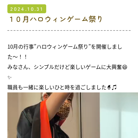
その他サービス
2024.10.31
１０月ハロウィンゲーム祭り
お知らせ
What's new
介護とは
10月の行事”ハロウィンゲーム祭り”を開催しまし
About nursing care
た〜！！
介護初任者研修
みなさん、シンプルだけど楽しいゲームに大興奮😆
✨
採用情報
職員も一緒に楽しいひと時を過ごしました🧙♫
Recruit
南港病院グループブログ
Blog
お問合せ